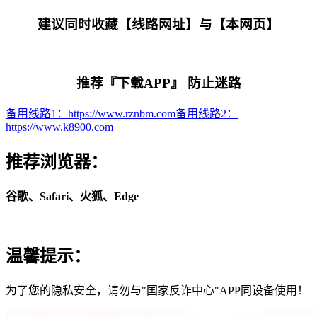
建议同时收藏【线路网址】与【本网页】
推荐『下载APP』 防止迷路
备用线路
1
：
https://www.rznbm.com
备用线路
2
：
https://www.k8900.com
推荐浏览器：
谷歌、Safari、火狐、Edge
温馨提示：
为了您的隐私安全，请勿与"国家反诈中心"APP同设备使用！