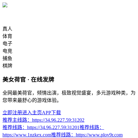
真人
体育
电子
电竞
捕鱼
棋牌
美女荷官 · 在线发牌
全网最美荷官，倾情出演，极致视觉盛宴，多元游戏种类，为
您带来最舒心的游戏体验。
立即注册
进入主页
APP下载
推荐主线路：
https://34.96.227.59:31202
推荐线路：
https://34.96.227.59:31201
推荐线路：
https://www.1nzkex.com
推荐线路：
https://www.plov9r.com