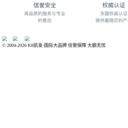
© 2004-
2026
K8凯发-国际大品牌 信誉保障 大额无忧